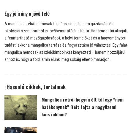
Egy jó irány a jövő felé
A mangalica tehát nemcsak kulináris kincs, hanem gazdasági és
ökológiai szempontból is jövőbemutató állatfajta. Ha támogatni akarjuk
a fenntartható mezőgazdaságot, a helyi termelőket és a hagyományos
tudást, akkor a mangalica tartása és fogyasztása jó választás. Egy falat
mangalica nemcsak az ízlelőbimbóinkat kényezteti – hanem hozzájárul
ahhoz is, hogy a föld, amin élünk, még sokáig élhető maradjon.
Hasonló cikkek, tartalmak
Mangalica retró: hogyan élt túl egy “nem
hatékonynak” ítélt fajta a nagyüzemi
korszakban?