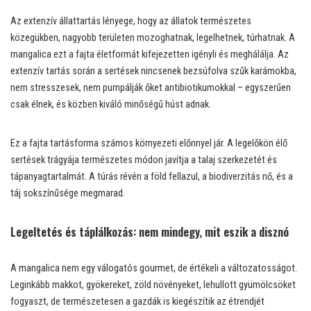
Az extenzív állattartás lényege, hogy az állatok természetes
közegükben, nagyobb területen mozoghatnak, legelhetnek, túrhatnak. A
mangalica ezt a fajta életformát kifejezetten igényli és meghálálja. Az
extenzív tartás során a sertések nincsenek bezsúfolva szűk karámokba,
nem stresszesek, nem pumpálják őket antibiotikumokkal – egyszerűen
csak élnek, és közben kiváló minőségű húst adnak.
Ez a fajta tartásforma számos környezeti előnnyel jár. A legelőkön élő
sertések trágyája természetes módon javítja a talaj szerkezetét és
tápanyagtartalmát. A túrás révén a föld fellazul, a biodiverzitás nő, és a
táj sokszínűsége megmarad.
Legeltetés és táplálkozás: nem mindegy, mit eszik a disznó
A mangalica nem egy válogatós gourmet, de értékeli a változatosságot.
Leginkább makkot, gyökereket, zöld növényeket, lehullott gyümölcsöket
fogyaszt, de természetesen a gazdák is kiegészítik az étrendjét