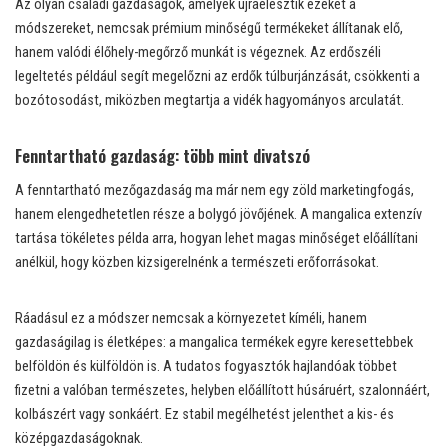
Az olyan családi gazdaságok, amelyek újraélesztik ezeket a
módszereket, nemcsak prémium minőségű termékeket állítanak elő,
hanem valódi élőhely-megőrző munkát is végeznek. Az erdőszéli
legeltetés például segít megelőzni az erdők túlburjánzását, csökkenti a
bozótosodást, miközben megtartja a vidék hagyományos arculatát.
Fenntartható gazdaság: több mint divatszó
A fenntartható mezőgazdaság ma már nem egy zöld marketingfogás,
hanem elengedhetetlen része a bolygó jövőjének. A mangalica extenzív
tartása tökéletes példa arra, hogyan lehet magas minőséget előállítani
anélkül, hogy közben kizsigerelnénk a természeti erőforrásokat.
Ráadásul ez a módszer nemcsak a környezetet kíméli, hanem
gazdaságilag is életképes: a mangalica termékek egyre keresettebbek
belföldön és külföldön is. A tudatos fogyasztók hajlandóak többet
fizetni a valóban természetes, helyben előállított húsáruért, szalonnáért,
kolbászért vagy sonkáért. Ez stabil megélhetést jelenthet a kis- és
középgazdaságoknak.