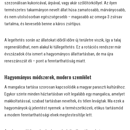
szezonálisan kukoricával, árpával, vagy akár szőlőtörköllyel. Az ilyen
természetes takarmányon nevelt állat húsa zamatosabb, márványosabb,
és nem utolsósorban egészségesebb – magasabb az omega-3 zsírsav
tartalma, és kevesebb benne a káros zsírtípus.
A legeltetés során az állatokat időről időre új területre viszik, így a talaj
regenerálódhat, nem alakul ki túllegeltetés. Ez a rotációs rendszer már
évszázadok óta ismert a hagyományos állattartásban, de ma újra
reneszánszát éli – pont a fenntarthatóság miatt.
Hagyományos módszerek, modern szemlélet
A mangalica tartása szorosan kapcsolódik a magyar paraszti kultúrához.
Egykor szinte minden háztartásban volt legalább egy mangalica, amelyet
makkoltatással, szabad tartásban neveltek, és télen levágtak. Ma ezek a
hagyományok új jelentést nyernek: a természetközeli, etikus tartásmód
a modern fenntarthatósági elvek megtestesítője lett.