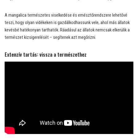
A mangalica természetes viselkedése és emésztőrendszere lehetővé
teszi, hogy olyan vidékeken is gazdálkodhassunk vele, ahol más állatok
kevésbé hatékonyan tarthatók. Ráadásul az állatok nemcsak elkerülik a
természet kizsigerelését – segítenek azt megőrizni.
Extenzív tartás: vissza a természethez