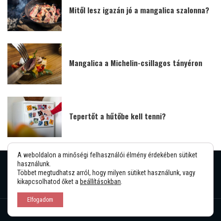
Mitől lesz igazán jó a mangalica szalonna?
Mangalica a Michelin-csillagos tányéron
Tepertőt a hűtőbe kell tenni?
A weboldalon a minőségi felhasználói élmény érdekében sütiket
használunk.
Többet megtudhatsz arról, hogy milyen sütiket használunk, vagy
Impresszum
Általános Szerződési Feltételek
kikapcsolhatod őket a
beállításokban
.
Elfogadom
©
Mangalica Fesztivál
2026