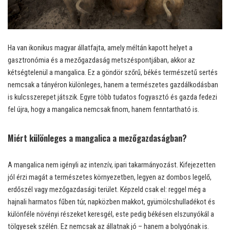
Ha van ikonikus magyar állatfajta, amely méltán kapott helyet a
gasztronómia és a mezőgazdaság metszéspontjában, akkor az
kétségtelenül a mangalica. Ez a göndör szőrű, békés természetű sertés
nemcsak a tányéron különleges, hanem a természetes gazdálkodásban
is kulcsszerepet játszik. Egyre több tudatos fogyasztó és gazda fedezi
fel újra, hogy a mangalica nemcsak finom, hanem fenntartható is.
Miért különleges a mangalica a mezőgazdaságban?
A mangalica nem igényli az intenzív, ipari takarmányozást. Kifejezetten
jól érzi magát a természetes környezetben, legyen az dombos legelő,
erdőszél vagy mezőgazdasági terület. Képzeld csak el: reggel még a
hajnali harmatos fűben túr, napközben makkot, gyümölcshulladékot és
különféle növényi részeket keresgél, este pedig békésen elszunyókál a
tölgyesek szélén. Ez nemcsak az állatnak jó – hanem a bolygónak is.