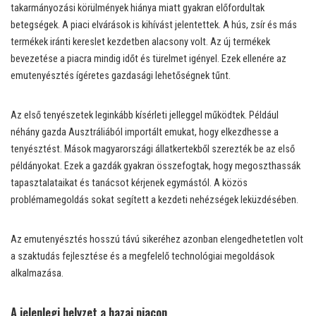
takarmányozási körülmények hiánya miatt gyakran előfordultak
betegségek. A piaci elvárások is kihívást jelentettek. A hús, zsír és más
termékek iránti kereslet kezdetben alacsony volt. Az új termékek
bevezetése a piacra mindig időt és türelmet igényel. Ezek ellenére az
emutenyésztés ígéretes gazdasági lehetőségnek tűnt.
Az első tenyészetek leginkább kísérleti jelleggel működtek. Például
néhány gazda Ausztráliából importált emukat, hogy elkezdhesse a
tenyésztést. Mások magyarországi állatkertekből szerezték be az első
példányokat. Ezek a gazdák gyakran összefogtak, hogy megoszthassák
tapasztalataikat és tanácsot kérjenek egymástól. A közös
problémamegoldás sokat segített a kezdeti nehézségek leküzdésében.
Az emutenyésztés hosszú távú sikeréhez azonban elengedhetetlen volt
a szaktudás fejlesztése és a megfelelő technológiai megoldások
alkalmazása.
A jelenlegi helyzet a hazai piacon