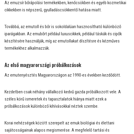
Az emuzsír bőrápolási termékekben, kenőcsökben és egyéb kozmetikai
cikkekben is népszerű, gyulladáscsökkentő hatása miatt.
Továbbá, az emutoll és bőr is sokoldalúan hasznosítható különböző
iparágakban. Az emubőrt például luxuscikkek, például táskák és cipők
készítésére használják, míg az emutollakat díszítésre és kézműves
termékekhez alkalmazzák.
Az első magyarországi próbálkozások
Az emutenyésztés Magyarországon az 1990-es években kezdődött.
Kezdetben csak néhány vállalkozó kedvű gazda próbálkozott vele. A
széles körű ismeretek és tapasztalatok hiánya miatt ezek a
próbálkozások különböző kihívásokkal néztek szembe.
Korai nehézségek között szerepelt az emuk biológiai és élettani
sajátosságainak alapos megismerése. A megfelelő tartási és