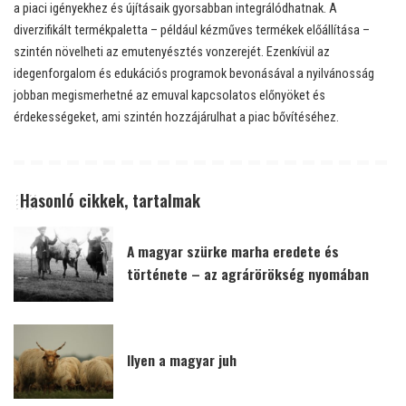
a piaci igényekhez és újításaik gyorsabban integrálódhatnak. A
diverzifikált termékpaletta – például kézműves termékek előállítása –
szintén növelheti az emutenyésztés vonzerejét. Ezenkívül az
idegenforgalom és edukációs programok bevonásával a nyilvánosság
jobban megismerhetné az emuval kapcsolatos előnyöket és
érdekességeket, ami szintén hozzájárulhat a piac bővítéséhez.
Hasonló cikkek, tartalmak
A magyar szürke marha eredete és
története – az agrárörökség nyomában
Ilyen a magyar juh