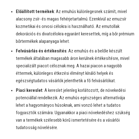
Előállított termékek
: Az emuhús különlegesnek számít, mivel
alacsony zsír- és magas fehérjetartalmú. Ezenkívül az emuzsír
kozmetikai és orvosi célokra is használható. Az emutollak
dekorációs és divatcélokra egyaránt keresettek, míg a bőr prémium
bőrtermékek alapanyaga lehet.
Felvásárlás és értékesítés
: Az emuhús és a belőle készült
termékek általában magasabb áron kerülnek értékesítésre, mivel
specializált piacot céloznak meg. A hazai piacon a nagyobb
éttermek, különleges étkezési élményt kínáló helyek és
egészségtudatos vásárlók jelenthetik a fő felvásárlókat.
Piaci kereslet
: A kereslet jelenleg korlátozott, de növekedési
potenciállal rendelkezik. Az emuhús egészséges alternatívája
lehet a hagyományos húsoknak, ami vonzó lehet a tudatos
fogyasztók számára. Ugyanakkor a piaci növekedéshez szükség
van a termékek szélesebb körű ismertetésére és a vásárlói
tudatosság növelésére.