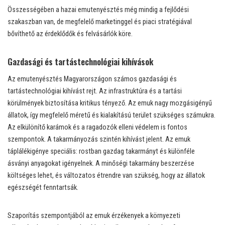
Összességében a hazai emutenyésztés még mindig a fejlődési
szakaszban van, de megfelelő marketinggel és piaci stratégiával
bővíthető az érdeklődők és felvásárlók köre.
Gazdasági és tartástechnológiai kihívások
Az emutenyésztés Magyarországon számos gazdasági és
tartástechnológiai kihívást rejt. Az infrastruktúra és a tartási
körülmények biztosítása kritikus tényező. Az emuk nagy mozgásigényű
állatok, így megfelelő méretű és kialakítású terület szükséges számukra.
Az elkülönítő karámok és a ragadozók elleni védelem is fontos
szempontok. A takarmányozás szintén kihívást jelent. Az emuk
táplálékigénye speciális: rostban gazdag takarmányt és különféle
ásványi anyagokat igényelnek. A minőségi takarmány beszerzése
költséges lehet, és változatos étrendre van szükség, hogy az állatok
egészségét fenntartsák.
Szaporítás szempontjából az emuk érzékenyek a környezeti