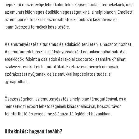
népszerű összetevője lehet különféle szépségápolási termékeknek, míg
az emuhús különleges ételkülönlegességet kínál a helyi piacon. Emellett
az emubőr és tollak is hasznosíthatók különböző kézműves- és
iparművészeti termékek készítésére.
Az emutenyésztés a turizmus és edukáció területén is hasznot hozhat.
Az emufarmok turisztikai látványosságként is funkcionálhatnak. Az
érdeklődők, főként a családok és iskolai csoportok számára kínálhat
szakvezetéseket és bemutatókat. Ezek az események nemcsak
szórakozást nyújtanak, de az emukkal kapcsolatos tudás is
gyarapodhat.
Összességében, az emutenyésztés a helyi piac támogatásával, és a
nemzetközi export lehetőségeinek kihasználásával, hosszú távon
fenntartható és jövedelmező ágazattá fejlődhet hazánkban.
Kitekintés: hogyan tovább?