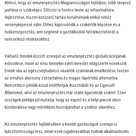
Ahhoz, hogy az emutenyésztés Magyarországon fejlődjön, több tényező
javítása is szükséges. Először is fontos lenne az infrastruktúra
fejlesztése, hiszen korszerű tartási körülmények nélkül nehéz
versenyképessé válni. Ehhez kapcsolódik a szakértők képzése és a
tudásmegosztás, ami segítené a gazdálkodók felzárkóztatását a
nemzetközi elvárásokhoz.
Várható trendek között szerepel az emutenyésztés globalizációjának
erősödése, mivel az emu termékei iránti kereslet világszerte növekszik.
Ennek oka az egészségtudatos vásárlók számának emelkedése, hiszen
az emuhús alacsony zsírtartalmú és magas tápértékű alternatíva.
Nemzetközi példák közül említhetjük Ausztráliát és az Egyesült
Államokat, ahol az emutenyésztés már stabil ágazatnak számít. Ezen
országok példája jól mutatja, hogy az export és a helyi piacok okos
kombinálása nagy mértékben hozzájárulhat a szektor sikeréhez.
Az emutenyésztés fejlődésében a kisebb gazdaságok szerepe is
kulcsfontosságú lesz, mivel ezek rugalmasabban tudnak alkalmazkodni