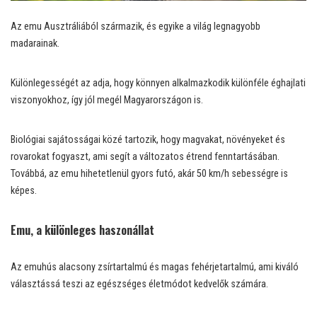
Az emu Ausztráliából származik, és egyike a világ legnagyobb
madarainak.
Különlegességét az adja, hogy könnyen alkalmazkodik különféle éghajlati
viszonyokhoz, így jól megél Magyarországon is.
Biológiai sajátosságai közé tartozik, hogy magvakat, növényeket és
rovarokat fogyaszt, ami segít a változatos étrend fenntartásában.
Továbbá, az emu hihetetlenül gyors futó, akár 50 km/h sebességre is
képes.
Emu, a különleges haszonállat
Az emuhús alacsony zsírtartalmú és magas fehérjetartalmú, ami kiváló
választássá teszi az egészséges életmódot kedvelők számára.