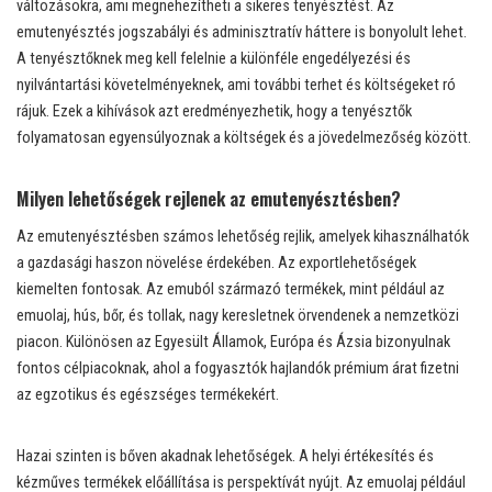
változásokra, ami megnehezítheti a sikeres tenyésztést. Az
emutenyésztés jogszabályi és adminisztratív háttere is bonyolult lehet.
A tenyésztőknek meg kell felelnie a különféle engedélyezési és
nyilvántartási követelményeknek, ami további terhet és költségeket ró
rájuk. Ezek a kihívások azt eredményezhetik, hogy a tenyésztők
folyamatosan egyensúlyoznak a költségek és a jövedelmezőség között.
Milyen lehetőségek rejlenek az emutenyésztésben?
Az emutenyésztésben számos lehetőség rejlik, amelyek kihasználhatók
a gazdasági haszon növelése érdekében. Az exportlehetőségek
kiemelten fontosak. Az emuból származó termékek, mint például az
emuolaj, hús, bőr, és tollak, nagy keresletnek örvendenek a nemzetközi
piacon. Különösen az Egyesült Államok, Európa és Ázsia bizonyulnak
fontos célpiacoknak, ahol a fogyasztók hajlandók prémium árat fizetni
az egzotikus és egészséges termékekért.
Hazai szinten is bőven akadnak lehetőségek. A helyi értékesítés és
kézműves termékek előállítása is perspektívát nyújt. Az emuolaj például