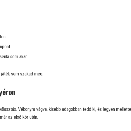
ton.
npont.
 senki sem akar.
a játék sem szakad meg.
yéron
választás. Vékonyra vágva, kisebb adagokban tedd ki, és legyen mellette
már az első kör után.