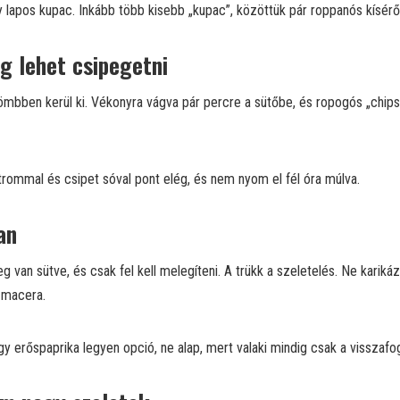
 lapos kupac. Inkább több kisebb „kupac”, közöttük pár roppanós kísérő,
g lehet csipegetni
tömbben kerül ki. Vékonyra vágva pár percre a sütőbe, és ropogós „chip
trommal és csipet sóval pont elég, és nem nyom el fél óra múlva.
an
g van sütve, és csak fel kell melegíteni. A trükk a szeletelés. Ne karik
a macera.
 erőspaprika legyen opció, ne alap, mert valaki mindig csak a visszafogo