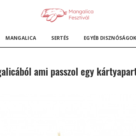
MANGALICA
SERTÉS
EGYÉB DISZNÓSÁGO
licából ami passzol egy kártyapart