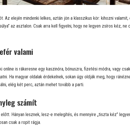
t. Az elején mindenki lelkes, aztán jön a klasszikus kör: kihozni valamit
súlya” az asztalon. Csak arra kell figyelni, hogy ne legyen zsíros kéz, ne 
lefér valami
ki online is rákeresne egy kaszinóra, bónuszra, fizetési módra, vagy csa
tgatni. Ha magyar oldalak érdekelnek, sokan úgy oldják meg, hogy ránézn
álni, elég két perc, aztán mehet tovább a parti.
ényleg számít
 előtt. Hányan lesznek, lesz-e melegítés, és mennyire „tiszta kéz” legye
san csak a ropit rágja.