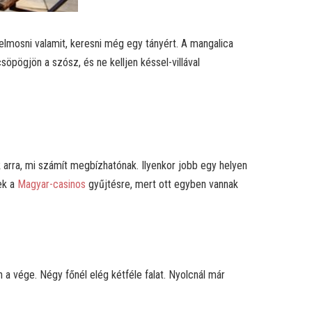
, elmosni valamit, keresni még egy tányért. A mangalica
csöpögjön a szósz, és ne kelljen késsel-villával
k arra, mi számít megbízhatónak. Ilyenkor jobb egy helyen
ek a
Magyar-casinos
gyűjtésre, mert ott egyben vannak
n a vége. Négy főnél elég kétféle falat. Nyolcnál már