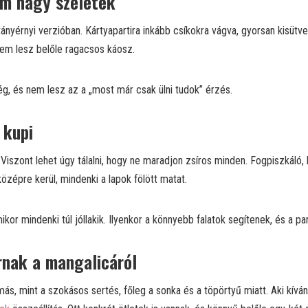
em nagy szeletek
tányérnyi verzióban. Kártyapartira inkább csíkokra vágva, gyorsan kisütv
 nem lesz belőle ragacsos káosz.
 elég, és nem lesz az a „most már csak ülni tudok” érzés.
 kupi
Viszont lehet úgy tálalni, hogy ne maradjon zsíros minden. Fogpiszkáló, 
középre kerül, mindenki a lapok fölött matat.
or mindenki túl jóllakik. Ilyenkor a könnyebb falatok segítenek, és a par
írnak a mangalicáról
ás, mint a szokásos sertés, főleg a sonka és a töpörtyű miatt. Aki kívá