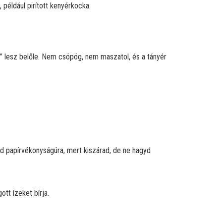
 például pirított kenyérkocka.
s” lesz belőle. Nem csöpög, nem maszatol, és a tányér
ázd papírvékonyságúra, mert kiszárad, de ne hagyd
tt ízeket bírja.