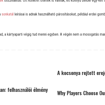
lek
összeállítás. Ott konkrét ötletek is vannak, és könnyű belőle egy-két 
 a
sonkatál
leírásai is adnak használható párosításokat, például erdei go
ragad, a kártyaparti végig tud menni egyben. A végén nem a mosogatás mar
A kocsonya rejtett erej
an: felhasználói élmény
Why Players Choose Our