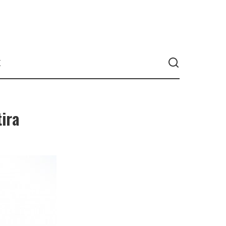
K
ira