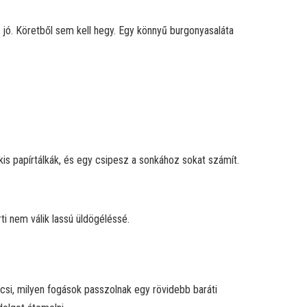
e jó. Köretből sem kell hegy. Egy könnyű burgonyasaláta
kis papírtálkák, és egy csipesz a sonkához sokat számít.
ti nem válik lassú üldögéléssé.
ncsi, milyen fogások passzolnak egy rövidebb baráti