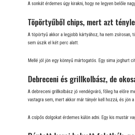
A sonkát érdemes úgy kirakni, hogy ne legyen belőle nagy
Töpörtyűből chips, mert azt tényle
A töpörtyű akkor a legjobb kártyához, ha nem zsírosan, 
sem úszik el két perc alatt.
Mellé jól jön egy könnyű mártogatós. Egy sima joghurt ci
Debreceni és grillkolbász, de okos
A debreceni grillkolbász jó vendégváró, főleg ha előre me
vastagra sem, mert akkor már tányér kell hozzá, és jön 
A csípős dolgokat érdemes külön adni. Egy kis mustár vagy