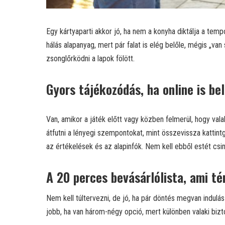
Egy kártyaparti akkor jó, ha nem a konyha diktálja a tempó
hálás alapanyag, mert pár falat is elég belőle, mégis „van 
zsonglőrködni a lapok fölött.
Gyors tájékozódás, ha online is be
Van, amikor a játék előtt vagy közben felmerül, hogy vala
átfutni a lényegi szempontokat, mint összevissza kattin
az értékelések és az alapinfók. Nem kell ebből estét csin
A 20 perces bevásárlólista, ami t
Nem kell túltervezni, de jó, ha pár döntés megvan indulás
jobb, ha van három-négy opció, mert különben valaki bizto