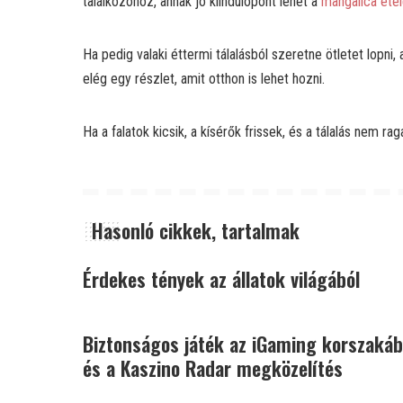
találkozóhoz, annak jó kiindulópont lehet a
mangalica éte
Ha pedig valaki éttermi tálalásból szeretne ötletet lopni,
elég egy részlet, amit otthon is lehet hozni.
Ha a falatok kicsik, a kísérők frissek, és a tálalás nem 
Hasonló cikkek, tartalmak
Érdekes tények az állatok világából
Biztonságos játék az iGaming korszakáb
és a Kaszino Radar megközelítés