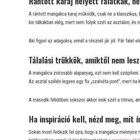
Rántott karaj helyett falatkák, n
A rántott mangalica karaj működik, csak ne a klasszikus, 
kis tálkákban elég, mert nem folyik szét az asztalon, és
Aki figyel az adagokra, ennél a résznél jár jól. Pár falat
Tálalási trükkök, amiktől nem lesz
A mangalica zsírosabb alapanyag, ezt nem kell szépíteni. 
Az asztal szélén legyen egy fix „szalvéta pont”, mert ha 
A második félidőben sokszor akkor esik szét a ritmus, amik
Ha inspiráció kell, nézd meg, mit 
Sokan most fedezik fel újra, hogy a mangalica mennyire m