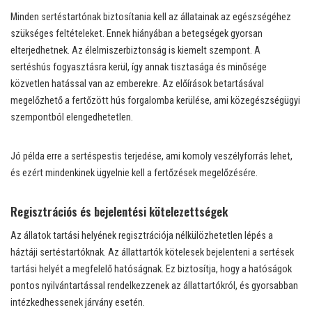
Minden sertéstartónak biztosítania kell az állatainak az egészségéhez
szükséges feltételeket. Ennek hiányában a betegségek gyorsan
elterjedhetnek. Az élelmiszerbiztonság is kiemelt szempont. A
sertéshús fogyasztásra kerül, így annak tisztasága és minősége
közvetlen hatással van az emberekre. Az előírások betartásával
megelőzhető a fertőzött hús forgalomba kerülése, ami közegészségügyi
szempontból elengedhetetlen.
Jó példa erre a sertéspestis terjedése, ami komoly veszélyforrás lehet,
és ezért mindenkinek ügyelnie kell a fertőzések megelőzésére.
Regisztrációs és bejelentési kötelezettségek
Az állatok tartási helyének regisztrációja nélkülözhetetlen lépés a
háztáji sertéstartóknak. Az állattartók kötelesek bejelenteni a sertések
tartási helyét a megfelelő hatóságnak. Ez biztosítja, hogy a hatóságok
pontos nyilvántartással rendelkezzenek az állattartókról, és gyorsabban
intézkedhessenek járvány esetén.