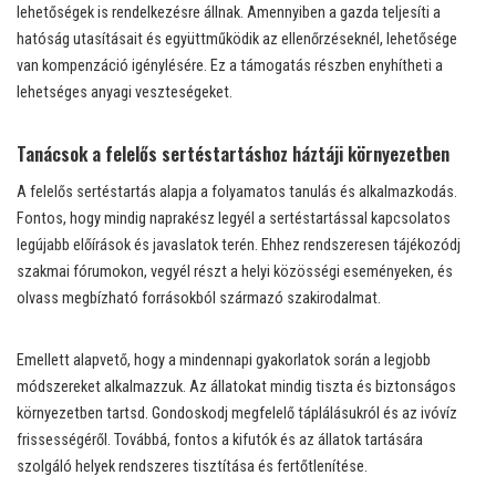
lehetőségek is rendelkezésre állnak. Amennyiben a gazda teljesíti a
hatóság utasításait és együttműködik az ellenőrzéseknél, lehetősége
van kompenzáció igénylésére. Ez a támogatás részben enyhítheti a
lehetséges anyagi veszteségeket.
Tanácsok a felelős sertéstartáshoz háztáji környezetben
A felelős sertéstartás alapja a folyamatos tanulás és alkalmazkodás.
Fontos, hogy mindig naprakész legyél a sertéstartással kapcsolatos
legújabb előírások és javaslatok terén. Ehhez rendszeresen tájékozódj
szakmai fórumokon, vegyél részt a helyi közösségi eseményeken, és
olvass megbízható forrásokból származó szakirodalmat.
Emellett alapvető, hogy a mindennapi gyakorlatok során a legjobb
módszereket alkalmazzuk. Az állatokat mindig tiszta és biztonságos
környezetben tartsd. Gondoskodj megfelelő táplálásukról és az ivóvíz
frissességéről. Továbbá, fontos a kifutók és az állatok tartására
szolgáló helyek rendszeres tisztítása és fertőtlenítése.