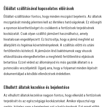
Élőállat szállításával kapcsolatos előírások
Élőállat-szállításkor fontos, hogy minden mozgást bejelents. Az állatok
mozgatását mindig jelenteni kell az illetékes hatóságoknak. Ez elősegíti
a nyomon követhetőséget és csökkenti a fertőzések terjedésének
kockázatát. Csak olyan szállító járművet használhatsz, amely
hivatalosan engedélyezett. Ez biztosítja, hogy a jármű megfelel az
állatjóléti és higiéniai követelményeknek. A szállítás előtti és utáni
fertőtlenítés kötelező. A járművön lévő baktériumok vagy vírusok
eltávolítására elengedhetetlen a megfelelő fertőtlenítési eljárások
betartása. Ezzel véded az állományod és más gazdák állatait is a
potenciális veszélyektől. Ügyelj arra, hogy a folyamat minden lépését
dokumentáljad a későbbi ellenőrzések érdekében.
Elhullott állatok kezelése és bejelentése
Az elhullott állatok kezelése nagyon fontos, hogy elkerüld a fertőzések
terjedését és az egészségügyi kockázatokat. Amikor elpusztul egy
sertés, köteles vagy a bejelenteni azt a hatóságoknak. Ezt minél előbb,