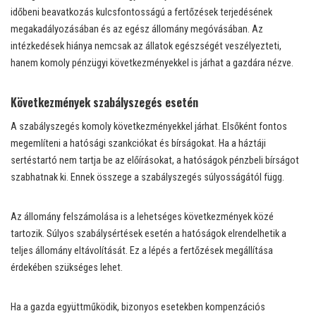
időbeni beavatkozás kulcsfontosságú a fertőzések terjedésének
megakadályozásában és az egész állomány megóvásában. Az
intézkedések hiánya nemcsak az állatok egészségét veszélyezteti,
hanem komoly pénzügyi következményekkel is járhat a gazdára nézve.
Következmények szabályszegés esetén
A szabályszegés komoly következményekkel járhat. Elsőként fontos
megemlíteni a hatósági szankciókat és bírságokat. Ha a háztáji
sertéstartó nem tartja be az előírásokat, a hatóságok pénzbeli bírságot
szabhatnak ki. Ennek összege a szabályszegés súlyosságától függ.
Az állomány felszámolása is a lehetséges következmények közé
tartozik. Súlyos szabálysértések esetén a hatóságok elrendelhetik a
teljes állomány eltávolítását. Ez a lépés a fertőzések megállítása
érdekében szükséges lehet.
Ha a gazda együttműködik, bizonyos esetekben kompenzációs