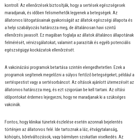
kontroll. Az ellenőrzések biztosítják, hogy a sertések egészségesek
maradjanak, és időben felismerhetők legyenek a betegségek. Az
állatorvos látogatásainak gyakoriságát az állatok egészségi állapota és
a helyi szabályozás határozza meg, de általánosan havi szintű
ellenőrzés javasolt. Ez magában foglalja az állatok általános állapotának
felmérését, vérvizsgálatokat, valamint a paraziták és egyéb potenciális
egészségügyi kockázatok ellenőrzését.
A vakcinázási programok betartása szintén elengedhetetlen. Ezek a
programok segítenek megelőzni a súlyos fertőző betegségeket, például a
sertéspestist vagy a sertésorbáncot. Az oltások ajánlott ütemezését az
állatorvos határozza meg, és ezt szigorúan be kell tartani. Az oltási
időpontokat érdemes lejegyezni, hogy ne maradjanak ki a szükséges
vakcinák.
Fontos, hogy klinikai tünetek észlelése esetén azonnali bejelentés
történjen az állatorvos felé. Ide tartoznak a láz, étvágytalanság,
köhögés, bőrelváltozások, vagy bármilyen szokatlan viselkedés. Az