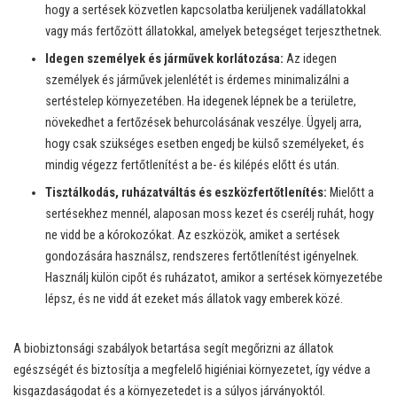
hogy a sertések közvetlen kapcsolatba kerüljenek vadállatokkal
vagy más fertőzött állatokkal, amelyek betegséget terjeszthetnek.
Idegen személyek és járművek korlátozása:
Az idegen
személyek és járművek jelenlétét is érdemes minimalizálni a
sertéstelep környezetében. Ha idegenek lépnek be a területre,
növekedhet a fertőzések behurcolásának veszélye. Ügyelj arra,
hogy csak szükséges esetben engedj be külső személyeket, és
mindig végezz fertőtlenítést a be- és kilépés előtt és után.
Tisztálkodás, ruházatváltás és eszközfertőtlenítés:
Mielőtt a
sertésekhez mennél, alaposan moss kezet és cserélj ruhát, hogy
ne vidd be a kórokozókat. Az eszközök, amiket a sertések
gondozására használsz, rendszeres fertőtlenítést igényelnek.
Használj külön cipőt és ruházatot, amikor a sertések környezetébe
lépsz, és ne vidd át ezeket más állatok vagy emberek közé.
A biobiztonsági szabályok betartása segít megőrizni az állatok
egészségét és biztosítja a megfelelő higiéniai környezetet, így védve a
kisgazdaságodat és a környezetedet is a súlyos járványoktól.