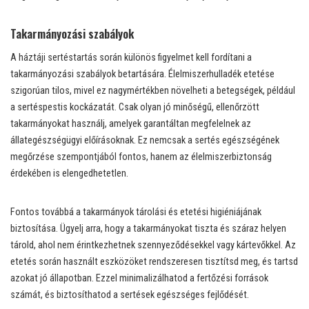
Takarmányozási szabályok
A háztáji sertéstartás során különös figyelmet kell fordítani a
takarmányozási szabályok betartására. Élelmiszerhulladék etetése
szigorúan tilos, mivel ez nagymértékben növelheti a betegségek, például
a sertéspestis kockázatát. Csak olyan jó minőségű, ellenőrzött
takarmányokat használj, amelyek garantáltan megfelelnek az
állategészségügyi előírásoknak. Ez nemcsak a sertés egészségének
megőrzése szempontjából fontos, hanem az élelmiszerbiztonság
érdekében is elengedhetetlen.
Fontos továbbá a takarmányok tárolási és etetési higiéniájának
biztosítása. Ügyelj arra, hogy a takarmányokat tiszta és száraz helyen
tárold, ahol nem érintkezhetnek szennyeződésekkel vagy kártevőkkel. Az
etetés során használt eszközöket rendszeresen tisztítsd meg, és tartsd
azokat jó állapotban. Ezzel minimalizálhatod a fertőzési források
számát, és biztosíthatod a sertések egészséges fejlődését.