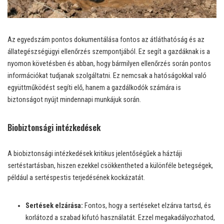
Az egyedszám pontos dokumentálása fontos az átláthatóság és az
állategészségügyi ellenőrzés szempontjából. Ez segít a gazdáknak is a
nyomon követésben és abban, hogy bármilyen ellenőrzés során pontos
információkat tudjanak szolgáltatni. Ez nemcsak a hatóságokkal való
együttműködést segíti elő, hanem a gazdálkodók számára is
biztonságot nyújt mindennapi munkájuk során.
Biobiztonsági intézkedések
A biobiztonsági intézkedések kritikus jelentőségűek a háztáji
sertéstartásban, hiszen ezekkel csökkentheted a különféle betegségek,
például a sertéspestis terjedésének kockázatát.
Sertések elzárása:
Fontos, hogy a sertéseket elzárva tartsd, és
korlátozd a szabad kifutó használatát. Ezzel megakadályozhatod,