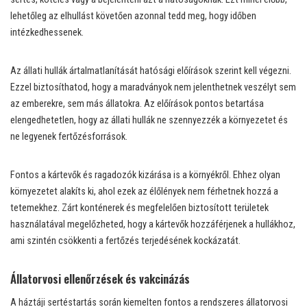
lehetőleg az elhullást követően azonnal tedd meg, hogy időben
intézkedhessenek.
Az állati hullák ártalmatlanítását hatósági előírások szerint kell végezni.
Ezzel biztosíthatod, hogy a maradványok nem jelenthetnek veszélyt sem
az emberekre, sem más állatokra. Az előírások pontos betartása
elengedhetetlen, hogy az állati hullák ne szennyezzék a környezetet és
ne legyenek fertőzésforrások.
Fontos a kártevők és ragadozók kizárása is a környékről. Ehhez olyan
környezetet alakíts ki, ahol ezek az élőlények nem férhetnek hozzá a
tetemekhez. Zárt konténerek és megfelelően biztosított területek
használatával megelőzheted, hogy a kártevők hozzáférjenek a hullákhoz,
ami szintén csökkenti a fertőzés terjedésének kockázatát.
Állatorvosi ellenőrzések és vakcinázás
A háztáji sertéstartás során kiemelten fontos a rendszeres állatorvosi